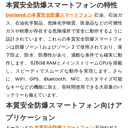
本質安全防爆スマートフォンの特性
Dorland の本質安全防爆スマートフォン
石油、石油ガ
2026-05-11
ス、石油化学製品、危険化学物質、医薬品などの可燃性
危険場所用の熱画像スマートフォン: 通信を超えた検査用途
ガスや粉塵が存在する危険場所で安全に動作するように
ATEX サーマルスマートフォンで産業安全を最新化しま
設計されています。これらの本質安全防爆スマートフォ
ンは防爆ゾーン 1 およびゾーン 2 で使用されており、落
下防止、防水、防塵性があり、過酷な条件でも確実に動
作します。 6/8GB RAMとメインストリームCPUを搭載
し、スピーディでスムーズな動作を実現します。さら
に、WIFI、GPS、Bluetooth、NFC、カスタマイズ可能
なキーなどの機能に加え、長時間使用できる大容量のバ
ッテリーも備えています。
本質安全防爆スマートフォン向けア
プリケーション
ドーランドの
本質安全防爆スマートフォン
石油やガス、