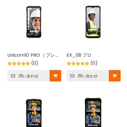
Unicorn10 PRO（プレミ
EX_08 プロ
アム）
2026-05-11
(0)
(0)
危険場所用の熱画像スマートフォン: 通信を超えた検査用途
問い合わせ
問い合わせ
ATEX サーマルスマートフォンで産業安全を最新化しま