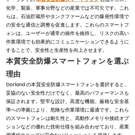
化学、製薬、軍事分野などの産業では不可欠です。これ
らは、石油貯蔵所やタンクファームなどの爆発性環境で
の安全な通信と調整を促進します。これらのスマートフ
ォンは、ユーザーが通常の操作を維持し、リスクの高い
2026-05-13
作業環境でも効果的にコミュニケーションできるように
本質安全バーコード スキャナーが危険区域でのメンテナンス ワークフローをどのように改善するか
することで、安全性と生産性を向上させます。
本質安全防爆バーコードスキャナーを使用して、危険エリアの
本質安全防爆スマートフォンを選ぶ
理由
Dorland の本質安全防爆スマートフォンを選択すると、
妥協のない安全性だけでなく、最高のパフォーマンスも
保証されます。堅牢な設計、高度な機能、厳格な安全基
準への準拠により、危険な作業環境に最適です。これら
のスマートフォンは耐久性と、高動作メモリや接続オプ
ションなどの優れた技術仕様を組み合わせており、産業