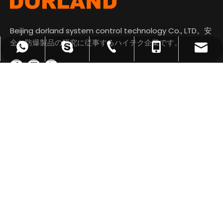
Beijing dorland system control technology Co., LTD。安
全な防爆製品の研究に従事するハイテク企業です。
tian@dorland.com.cn
+86-10-62198496
+86-13910650041
+8613910650041
+8613910650041
+8617667524569
+8617667524569
クイックリンク
お問い合わせ
1107号室、タワーB、清華同方技術広場、No.1王荘路、海

淀区、北京、中華人民共和国。
+86-13910650041

+86-10-62198496

tian@dorland.com.cn
