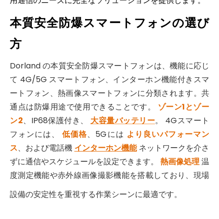
用通信のニーズに完全なソリューションを提供します。
本質安全防爆スマートフォンの選び
方
Dorland の本質安全防爆スマートフォンは、機能に応じ
て 4G/5G スマートフォン、インターホン機能付きスマ
2026-05-11
ートフォン、熱画像スマートフォンに分類されます。共
危険な産業現場でのSCADA監視に本質安全防爆タブレットを使用する
通点は防爆用途で使用できることです。
ゾーン1とゾー
ATEX/IECEx ゾーンの SCADA に最適な本質安全
ン2
、IP68保護付き、
大容量バッテリー
。 4Gスマート
フォンには、
低価格
、5Gには
より良いパフォーマン
ス
、および電話機
インターホン機能
ネットワークを介さ
ずに通信やスケジュールを設定できます。
熱画像処理
温
度測定機能や赤外線画像撮影機能を搭載しており、現場
設備の安定性を重視する作業シーンに最適です。